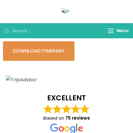
Jatu Bali Tours
Jelajahi keindahan Bali yang
eksotis bersama kami
Menu
DOWNLOAD ITINERARY
EXCELLENT
Based on
75 reviews