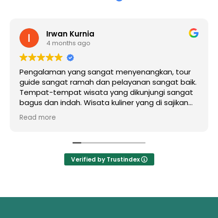
Irwan Kurnia
4 months ago
Pengalaman yang sangat menyenangkan, tour
guide sangat ramah dan pelayanan sangat baik.
Tempat-tempat wisata yang dikunjungi sangat
bagus dan indah. Wisata kuliner yang di sajikan
juga sangat enakkk. Terimakasih mas Baskara
Read more
sudah menemani liburan kami selama di bali
, terimakasih Jatu Bali Tours
Verified by Trustindex